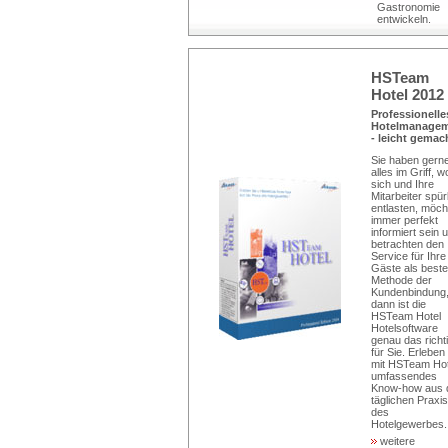
Gastronomie
entwickeln.
HSTeam
Hotel 2012
Professionelle
Hotelmanage
- leicht gemac
Sie haben gern
alles im Griff, w
sich und Ihre
Mitarbeiter spü
entlasten, möch
immer perfekt
informiert sein 
betrachten den
Service für Ihre
Gäste als beste
Methode der
Kundenbindung
dann ist die
HSTeam Hotel
Hotelsoftware
genau das richt
für Sie. Erleben
mit HSTeam Hot
umfassendes
Know-how aus 
täglichen Praxis
des
Hotelgewerbes..
weitere