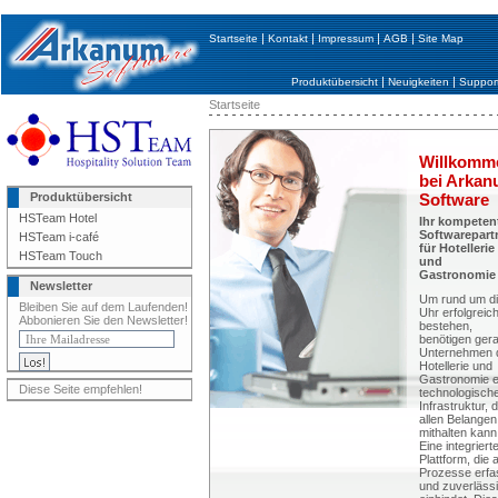
|
|
|
|
Startseite
Kontakt
Impressum
AGB
Site Map
|
|
Produktübersicht
Neuigkeiten
Suppor
Startseite
Willkomm
bei Arka
Produktübersicht
Software
HSTeam Hotel
Ihr kompeten
Softwarepart
HSTeam i-café
für Hotellerie
HSTeam Touch
und
Gastronomie
Newsletter
Um rund um d
Bleiben Sie auf dem Laufenden!
Uhr erfolgreic
Abbonieren Sie den Newsletter!
bestehen,
benötigen ger
Unternehmen 
Hotellerie und
Gastronomie e
Diese Seite empfehlen!
technologisch
Infrastruktur, d
allen Belangen
mithalten kann
Eine integriert
Plattform, die a
Prozesse erfa
und zuverläss