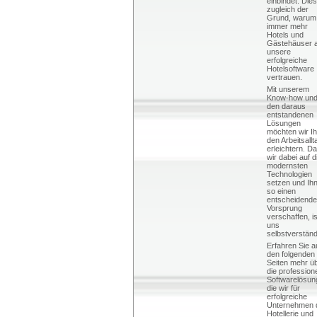
einbindet. Dies
zugleich der
Grund, warum
immer mehr
Hotels und
Gästehäuser 
unsere
erfolgreiche
Hotelsoftware
vertrauen.
Mit unserem
Know-how un
den daraus
entstandenen
Lösungen
möchten wir I
den Arbeitsallt
erleichtern. D
wir dabei auf d
modernsten
Technologien
setzen und Ih
so einen
entscheidend
Vorsprung
verschaffen, is
uns
selbstverständ
Erfahren Sie a
den folgenden
Seiten mehr ü
die profession
Softwarelösun
die wir für
erfolgreiche
Unternehmen 
Hotellerie und