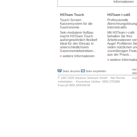
Informationen
HSTeam Touch
HSTeam i-café
Touch-Screen-
Professionelle
Kassensystem für die
Abrechnungslösung 
Gastronomie
Internetcafés
Sein modularer Aufbau
Mit HSTeam i-café
macht HSTeam Touch
behalten Sie Ihre
außergewöhnlich flexibel!
Arbeitsstationen ste
Ideal für den Einsatz in
Auge! Profitieren Si
unterschiedlichsten
vielen nützlichen un
Gastronomiebetrieben...
zuverlässigen Feat
aus der Praxis...
weitere Informationen
weitere Informati
nac
Seite drucken
Seite empfehlen
obe
©
1997-2026
Arkanum Software GmbH
· Alle Rechte
Imp
vorbehalten. · Kostenlose Infoline: 0800.2752686 ·
Freecall 0800.ARKANUM